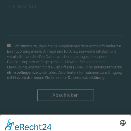
Ich stimme zu, dass meine Angaben aus dem Kontaktformular zur
Beantwortung meiner Anfrage und für Analysezwecke erhoben und
verarbeitet werden. Die Daten werden nach abgeschlossener
Bearbeitung Ihrer Anfrage gelöscht. Hinweis: Sie können Ihre
Einwilligung jederzeit für die Zukunft per E-Mail unter
praxis@zahnarzt-
ulm-soeflingen.de
widerrufen. Detaillierte Informationen zum Umgang
mit Nutzerdaten finden Sie in unserer
Datenschutzerklärung
.
Abschicken